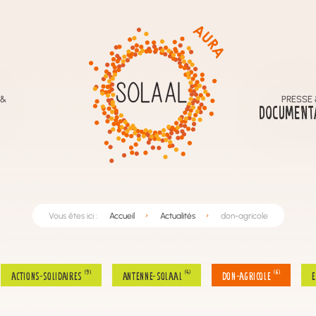
 &
PRESSE 
DOCUMENT
Vous êtes ici :
Accueil
Actualités
don-agricole
(9)
(4)
(6)
actions-solidaires
antenne-solaal
don-agricole