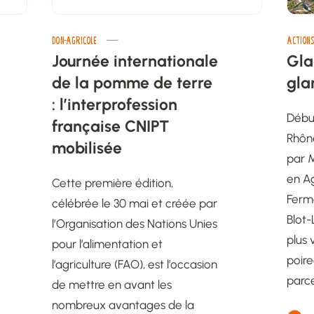
DON-AGRICOLE
ACTIONS
Journée internationale
Gla
de la pomme de terre
gla
: l’interprofession
Débu
française CNIPT
Rhôn
mobilisée
par 
en Ag
Cette première édition,
Ferme
célébrée le 30 mai et créée par
Blot-
l’Organisation des Nations Unies
plus 
pour l’alimentation et
poire
l’agriculture (FAO), est l’occasion
parce
de mettre en avant les
nombreux avantages de la