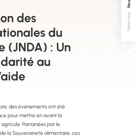
ion des
Suivez-nous
tionales du
e (JNDA) : Un
idarité au
’aide
e
bre, des événements ont été
nce pour mettre en avant la
 agricole. Parrainées par le
t de la Souveraineté alimentaire, ces