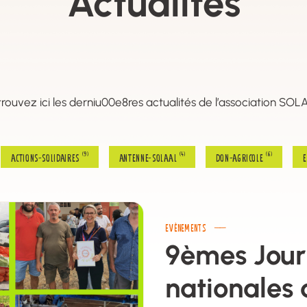
Actualités
rouvez ici les derniu00e8res actualités de l’association SO
(9)
(4)
(6)
actions-solidaires
antenne-solaal
don-agricole
EVÈNEMENTS
9èmes Jour
nationales