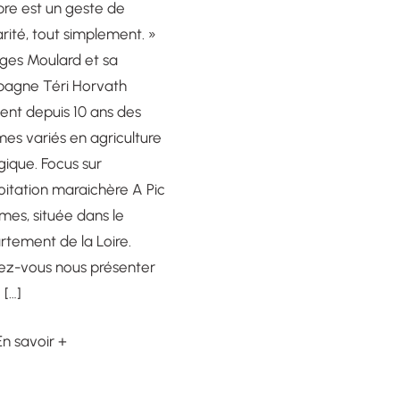
re est un geste de
arité, tout simplement. »
ges Moulard et sa
agne Téri Horvath
vent depuis 10 ans des
es variés en agriculture
gique. Focus sur
loitation maraichère A Pic
es, située dans le
tement de la Loire.
ez-vous nous présenter
 […]
En savoir +