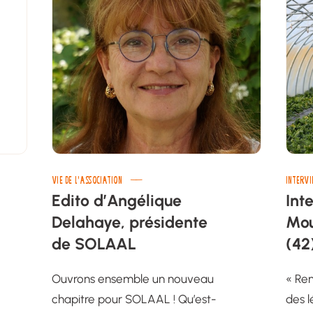
VIE DE L’ASSOCIATION
INTERV
Edito d’Angélique
Int
Delahaye, présidente
Mou
de SOLAAL
(42
Ouvrons ensemble un nouveau
« Ren
chapitre pour SOLAAL ! Qu’est-
des 