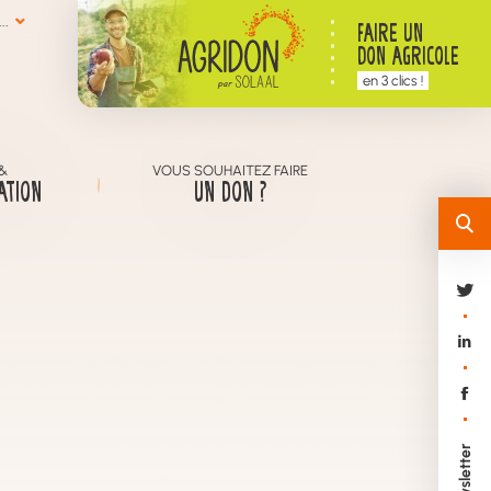
..
FAIRE UN
DON AGRICOLE
en 3 clics !
&
VOUS SOUHAITEZ FAIRE
ATION
UN DON ?
Newsletter