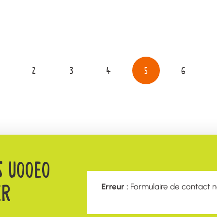
2
3
4
5
6
S U00E0
ER
Erreur :
Formulaire de contact n