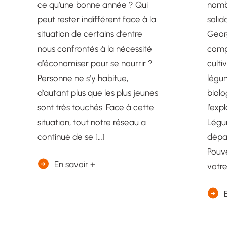
ce qu’une bonne année ? Qui
nomb
peut rester indifférent face à la
solid
situation de certains d’entre
Geor
nous confrontés à la nécessité
comp
d’économiser pour se nourrir ?
culti
Personne ne s’y habitue,
légum
d’autant plus que les plus jeunes
biolo
sont très touchés. Face à cette
l’exp
situation, tout notre réseau a
Légum
continué de se […]
dépar
Pouv
En savoir +
votre