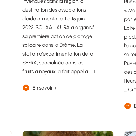
invendues dans la région, à
Rhôn
destination des associations
« Ma
d’aide alimentaire. Le 15 juin
par 
2023, SOLAAL AURA a organisé
Loire
sa première action de glanage
produ
solidaire dans la Drôme. La
l’ass
station d’expérimentation de la
se ré
SEFRA, spécialisée dans les
Puy-e
fruits à noyaux, a fait appel à […]
des p
fleur
En savoir +
… Grâ