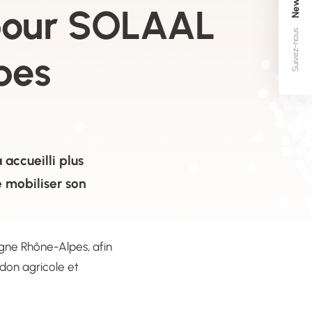
pour SOLAAL
Suivez-nous
pes
accueilli plus
 mobiliser son
gne Rhône-Alpes, afin
u don agricole et