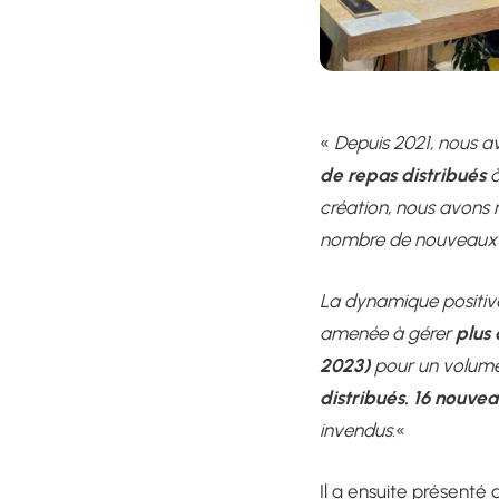
«
Depuis 2021, nous a
de repas distribués
à
création, nous avons 
nombre de nouveaux 
La dynamique positive
plus 
amenée à gérer
2023)
pour un volume
distribués.
16 nouvea
invendus.
«
Il a ensuite présenté