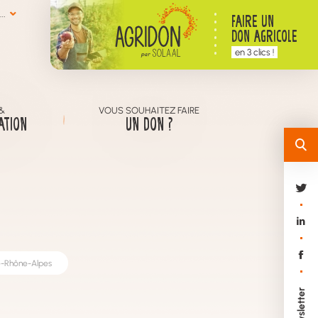
..
FAIRE UN
DON AGRICOLE
en 3 clics !
&
VOUS SOUHAITEZ FAIRE
ATION
UN DON ?
e-Rhône-Alpes
Newsletter