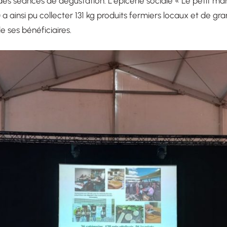
es séances de dégustation. L’épicerie sociale « Le petit marc
 ainsi pu collecter 131 kg produits fermiers locaux et de gra
e ses bénéficiaires.