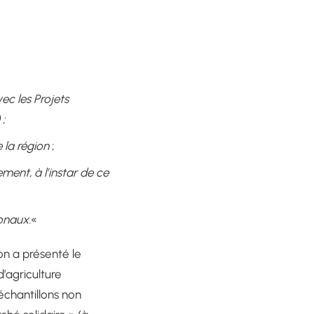
ec les Projets
;
 la région
;
nt, à l’instar de ce
onaux.
«
on a présenté le
’agriculture
chantillons non