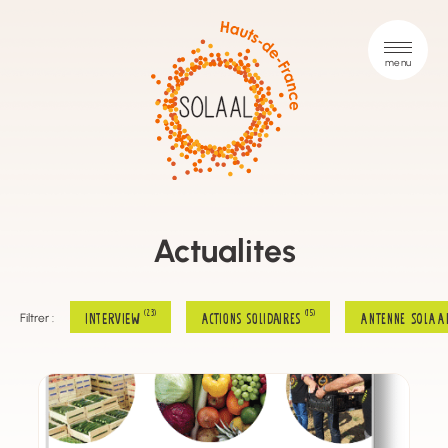
Actualites
(23)
(15)
INTERVIEW
Actions solidaires
Antenne SOLAA
Filtrer :