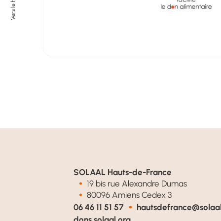
SOLAAL Hauts-de-France
19 bis rue Alexandre Dumas
80096 Amiens Cedex 3
06 46 11 51 57
hautsdefrance@solaal
dons.solaal.org