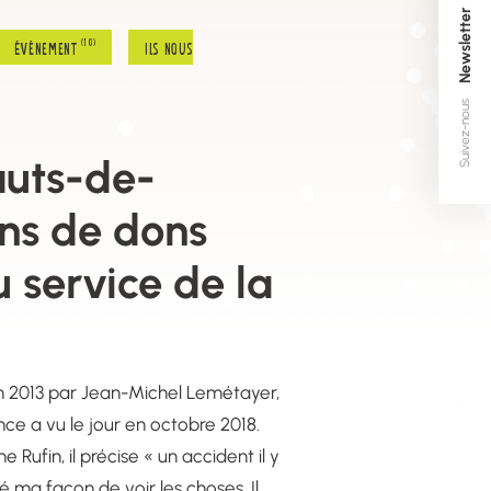
Newsletter
(10)
(3)
(2)
Événement
Ils nous soutiennent
Réglementation
Suivez-nous
uts-de-
ans de dons
u service de la
n 2013 par Jean-Michel Lemétayer,
ce a vu le jour en octobre 2018.
Rufin, il précise « un accident il y
ma façon de voir les choses. Il