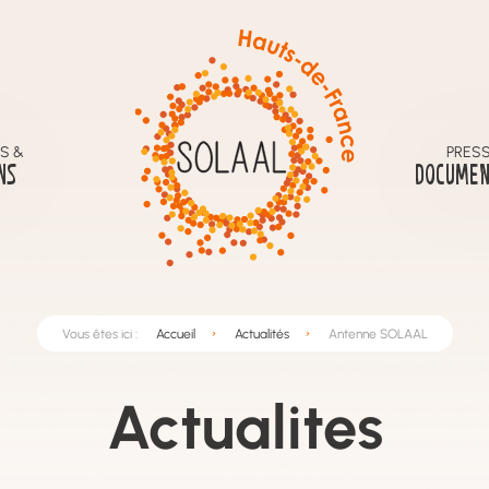
S &
PRESS
NS
DOCUMEN
Vous êtes ici :
Accueil
Actualités
Antenne SOLAAL
Actualites