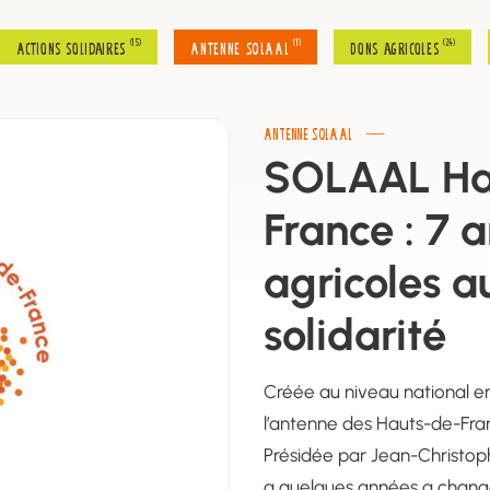
(15)
(1)
(24)
Actions solidaires
Antenne SOLAAL
Dons agricoles
ANTENNE SOLAAL
SOLAAL Ha
France : 7 
agricoles a
solidarité
Créée au niveau national e
l’antenne des Hauts-de-Fran
Présidée par Jean-Christophe 
a quelques années a changé 