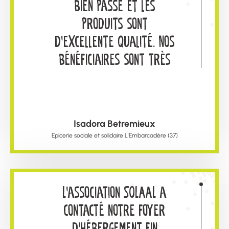
bien passé et les
renouveler l’expérience
produits sont
d'excellente qualité. Nos
bénéficiaires sont très
reconnaissants de
pouvoir en profiter.
Encore merci à vous
Isadora Betremieux
pour le lien effectué
Epicerie sociale et solidaire L'Embarcadère (37)
L'association SOLAAL a
contacté notre foyer
d'hébergement fin