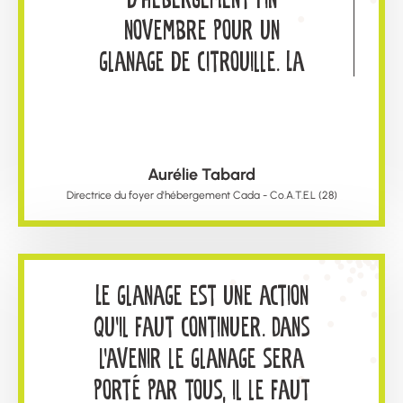
novembre pour un
glanage de citrouille. La
météo prévue était
défavorable peu de
jours après. Nous avons
Aurélie Tabard
mobilisé nos résidents qui
Directrice du foyer d'hébergement Cada - Co.A.T.E.L (28)
ne savaient pas trop où
ils allaient atterrir. Ce
sont en majorité des
Le glanage est une action
hommes jeunes qui ont
qu'il faut continuer. Dans
besoin d'activité et
l'avenir le glanage sera
apprécient généralement
porté par tous, il le faut