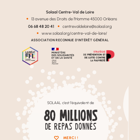
le gaspillage des fruits
Solaal Centre-Val de Loire
de son travail.
13 avenue des Droits de l’Homme 45000 Orléans
Générosité et solidarité
06 68 48 20 41
centrevaldeloire@solaal.org
www.solaal.org/centre-val-de-loire/
sont les maître-mots de
ASSOCIATION RECONNUE D’INTÉRÊT GÉNÉRAL
cette expérience qui
sera à renouveler
SOLAAL c’est l’équivalent de
80
MILLIONS
DE REPAS DONNÉS
MERCI !