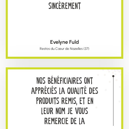
de découvrir
sincèrement
l'environnement dans
lequel ils vivent.
L'expérience fut riche en
découvertes. Nous avons
Evelyne Fuld
mobilisé des partenaires
Restos du Cœur de Nazelles (37)
pour nous équiper en
bottes et gants, puis
Nos bénéficiaires ont
sommes partis à une
appréciés la qualité des
petite dizaine de
produits remis, et en
kilomètres. Nous avons
leur nom je vous
été très bien accueillis
remercie de la
par Charlène Drancourt