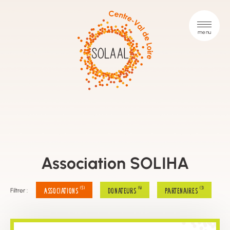
Association SOLIHA
(5)
(4)
(3)
Associations
Donateurs
Partenaires
Filtrer :