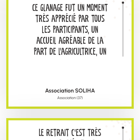
Ce glanage fut un moment
très apprécié par tous
les participants, un
accueil agréable de la
part de l’agricultrice, un
temps de générosité
conviviale. Puis bien
évidemment le plaisir de
Association SOLIHA
déguster ce que nous
Association (37)
avons glané, radis noirs
et raves, navets,
poireaux nous ont
Le retrait c'est très
régalé. Au plaisir de