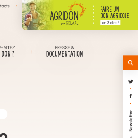
tacts
FAIRE UN
DON AGRICOLE
en 3 clics !
HAITEZ
PRESSE &
 DON ?
DOCUMENTATION
Newsletter
?