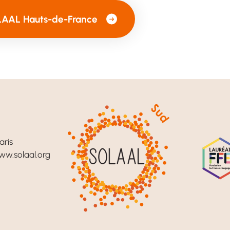
LAAL Hauts-de-France
aris
w.solaal.org