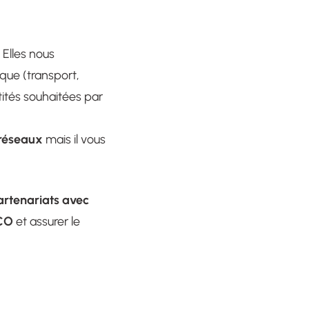
. Elles nous
ique (transport,
tités souhaitées par
 réseaux
mais il vous
artenariats avec
FCO
et assurer le