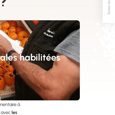
 ?
Suivez-nous
ales habilitées
imentaire à
les
t avec