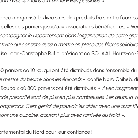
court avec le moins d’intermédiaires possibles. »
e a organisé les livraisons des produits frais entre fourniss
celles des paniers jusqu’aux associations bénéficiaires. «
No
ccompagner le Département dans l’organisation de cette gran
vité qui consiste aussi à mettre en place des filières solidaire
cise Jean-Christophe Rufin, président de SOLAAL Hauts-de-
60 paniers de 10 kg, qui ont été distribués dans l’ensemble 
 mettre du beurre dans les épinards
», confie Nora Chiheb, di
Roubaix où 800 paniers ont été distribués. «
Avec l’augmenta
rande précarité sont de plus en plus nombreuses. Les œufs, la v
ongtemps. C’est génial de pouvoir les aider avec une quantité
sont une aubaine, d’autant plus avec l’arrivée du froid.
».
artemental du Nord pour leur confiance !