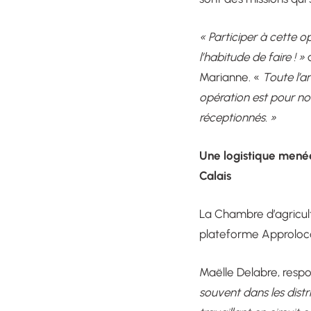
« Participer à cette 
l’habitude de faire ! »
c
Marianne. «
Toute l’a
opération est pour n
réceptionnés. »
Une logistique mené
Calais
La Chambre d’agricultu
plateforme Approlocal
Maëlle Delabre, respo
souvent dans les dist