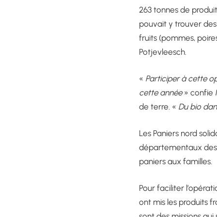
263 tonnes de produit
pouvait y trouver des
fruits (pommes, poires
Potjevleesch.
«
Participer à cette 
cette année
» confie 
de terre. «
Du bio dan
Les Paniers nord soli
départementaux des 41
paniers aux familles.
Pour faciliter l’opéra
ont mis les produits f
sont des missions qui s