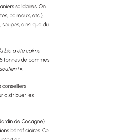
niers solidaires. On
s, poireaux, etc.),
, soupes, ainsi que du
u bio a été calme
e 2,5 tonnes de pommes
soutien !
».
 conseillers
 distribuer les
, Jardin de Cocagne)
tions bénéficiaires. Ce
insertion :