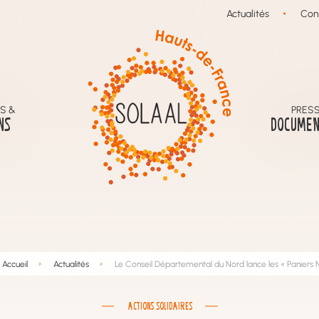
Actualités
Con
S &
PRESS
NS
DOCUMEN
Accueil
Actualités
Le Conseil Départemental du Nord lance les « Paniers N
ACTIONS SOLIDAIRES