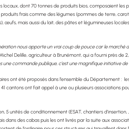
s locaux, dont 70 tonnes de produits bios, composaient les pa
 produits frais comme des légumes (pommes de terre, carotte
), œufs, mais aussi du lait, des pâtes et légumineuses locales
opération nous apporte un vrai coup de pouce car le marché d
Michel Delille, agriculteur à Brunémont, qui a fourni près d
s une commande publique, c’est une magnifique initiative de 
daires ont été proposés dans l’ensemble du Département : les
 cantons ont fait appel à une ou plusieurs associations pour
tion, 5 unités de conditionnement (ESAT, chantiers d’insertion
rais dans des cabas puis les ont livrés par la suite aux associa
ortent de l’ordinaire pour ces structures qui travaillent dans l’