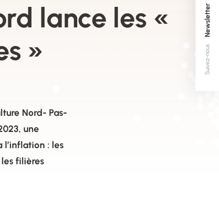
rd lance les «
Newsletter
es »
Suivez-nous
ture Nord- Pas-
2023, une
’inflation : les
es filières