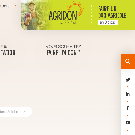
tacts
FAIRE UN
DON AGRICOLE
en 3 clics !
E &
VOUS SOUHAITEZ
TATION
FAIRE UN DON ?
ord Solidaires »