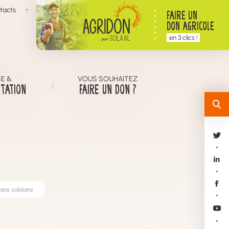
tacts
FAIRE UN
DON AGRICOLE
en 3 clics !
E &
VOUS SOUHAITEZ
TATION
FAIRE UN DON ?
ire solidaire