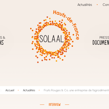
Actualités
Con
S &
PRESS
NS
DOCUMEN
:
Accueil
Actualités
Fruits Rouges & Co, une entreprise de l’agroalimenta
INTERVIEW