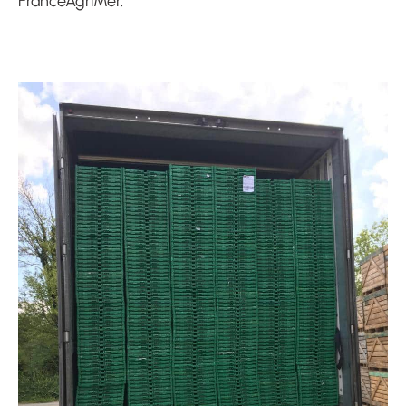
FranceAgriMer.