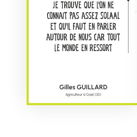
Je trouve que l’on ne
connait pas assez SOLAAL
et qu’il faut en parler
autour de nous car tout
le monde en ressort
gagnant ; les
agriculteurs, les
associations d’aide
Gilles GUILLARD
alimentaire et les
Agriculteur à Gaël (35)
bénéficiaires