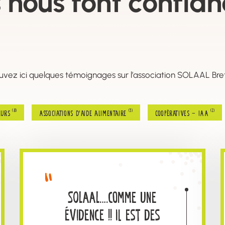
s nous font confia
uvez ici quelques témoignages sur l’association SOLAAL Br
(8)
(3)
(2)
eurs
Associations d’aide alimentaire
Coopératives – IAA
SOLAAL….comme une
évidence !! Il est des