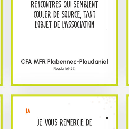
rencontres qui semblent
couler de source, tant
l’objet de l’association
sonne juste au regard
des enjeux éducatifs qui
sont les nôtres
CFA MFR Plabennec-Ploudaniel
Ploudaniel (29)
Je vous remercie de