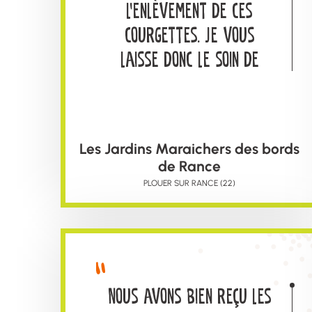
l’enlèvement de ces
courgettes. Je vous
laisse donc le soin de
distribuer ces belles
courgettes cultivées
avec amour et
Les Jardins Maraichers des bords
engagement aux
de Rance
personnes qui en ont le
PLOUER SUR RANCE (22)
plus besoin.
Nous avons bien reçu les