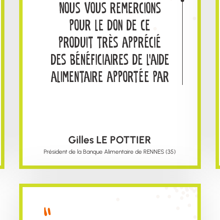
Nous vous remercions
pour le don de ce
produit très apprécié
des bénéficiaires de l’aide
alimentaire apportée par
nos Associations
Partenaires. Par ce
geste, vous vous êtes
Gilles LE POTTIER
positionnés comme
Président de la Banque Alimentaire de RENNES (35)
« acteurs de la
solidarité » à nos côtés.
C’est un statut que nous
ne manquons pas de