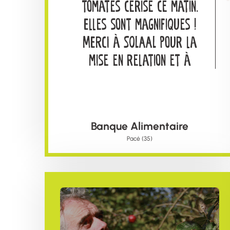
tomates cerise ce matin.
Elles sont magnifiques !
MERCI à SOLAAL pour la
mise en relation et à
coopérative SOLARENN
pour la valeur et la
qualité du don
Banque Alimentaire
Pacé (35)