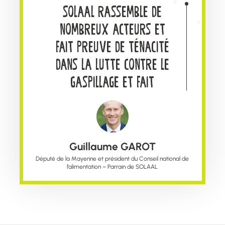
promouvoir autour de
SOLAAL RASSEMBLE DE
nous, car il nous permet
NOMBREUX ACTEURS ET
FAIT PREUVE DE TÉNACITÉ
de satisfaire, du mieux
DANS LA LUTTE CONTRE LE
possible, les besoins des
plus démunis de notre
GASPILLAGE ET FAIT
PREUVE DE TÉNACITÉ DANS
territoire
LA LUTTE CONTRE LE
GASPILLAGE
Guillaume GAROT
Député de la Mayenne et président du Conseil national de
l’alimentation – Parrain de SOLAAL