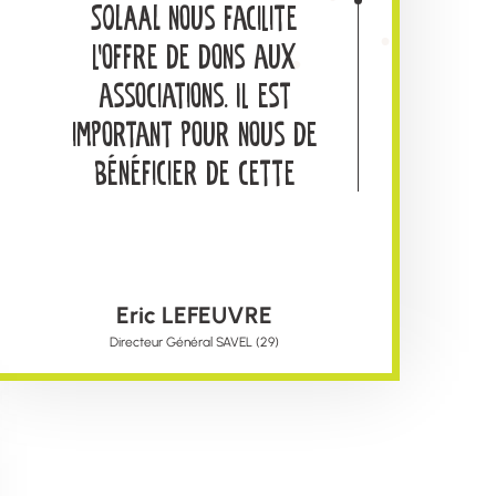
SOLAAL nous facilite
l’offre de dons aux
associations. Il est
important pour nous de
bénéficier de cette
plateforme internet.
Celle-ci nous permet de
toucher un grand
Eric LEFEUVRE
nombre d’acteurs
Directeur Général SAVEL (29)
associatifs afin de
maitriser et organiser
les flux
d’approvisionnements. Ces