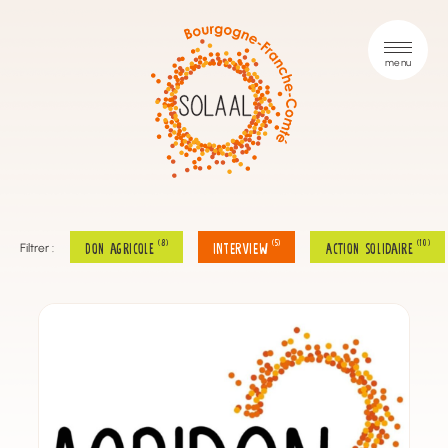
(8)
(5)
(10)
Don agricole
INTERVIEW
Action solidaire
Filtrer :