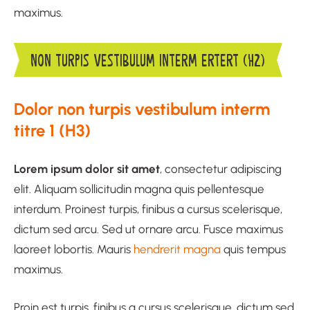
maximus.
NON TURPIS VESTIBULUM INTERM ERTERT (H2)
Dolor non turpis vestibulum interm
titre 1 (H3)
Lorem ipsum dolor sit amet
, consectetur adipiscing
elit. Aliquam sollicitudin magna quis pellentesque
interdum. Proinest turpis, finibus a cursus scelerisque,
dictum sed arcu. Sed ut ornare arcu. Fusce maximus
laoreet lobortis. Mauris
hendrerit magna
quis tempus
maximus.
Proin est turpis, finibus a cursus scelerisque, dictum sed