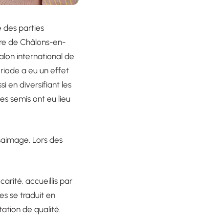
e des parties
oire de Châlons-en-
alon international de
ériode a eu un effet
i en diversifiant les
es semis ont eu lieu
saimage. Lors des
rité, accueillis par
es se traduit en
tation de qualité.