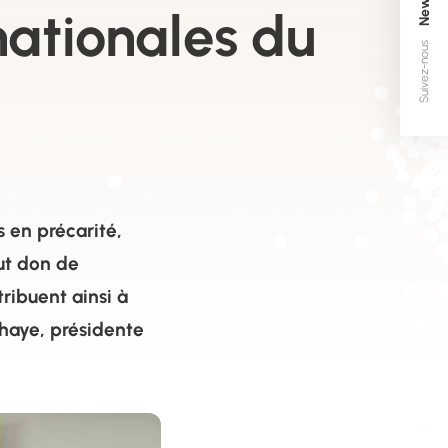
nationales du
Suivez-nous
 en précarité,
out don de
tribuent ainsi à
ahaye, présidente