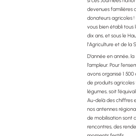
si ces Journées natio
devenues familières 
donateurs agricoles !
vous bien établi tous
dix ans, et sous le H
l’Agriculture et de la
D’année en année, la 
l’ampleur. Pour l’ens
avons organisé 1 500 
de produits agricoles f
légumes, soit l’équival
Au-delà des chiffres
nos antennes régionale
de mobilisation sont
rencontres, des rend
moments festifs.