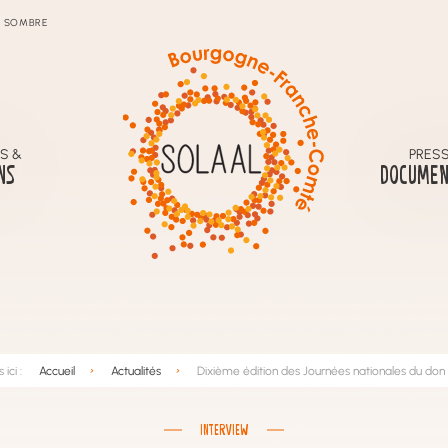
SOMBRE
S &
PRESS
NS
DOCUMEN
ici :
Accueil
Actualités
Dixième édition des Journées nationales du don a
INTERVIEW