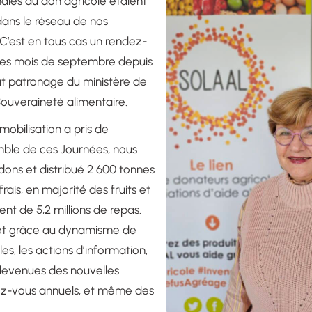
nales du don agricole étaient
dans le réseau de nos
 C’est en tous cas un rendez-
 les mois de septembre depuis
aut patronage du ministère de
 Souveraineté alimentaire.
mobilisation a pris de
emble de ces Journées, nous
dons et distribué 2 600 tonnes
rais, en majorité des fruits et
ent de 5,2 millions de repas.
 et grâce au dynamisme de
s, les actions d’information,
 devenues des nouvelles
ez-vous annuels, et même des