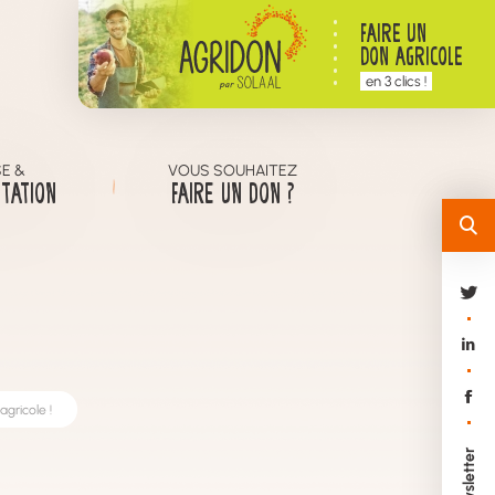
FAIRE UN
DON AGRICOLE
en 3 clics !
E &
VOUS SOUHAITEZ
TATION
FAIRE UN DON ?
gricole !
Newsletter