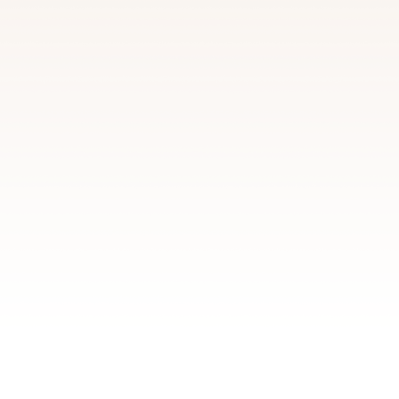
SOLAAL Auvergne-Rhône-Alpes
23 rue Jean Baldassini – 69007 LYON
07.57.10.44.50 –
aura@solaal.org
Association loi 1901 reconnue d’intérêt gé