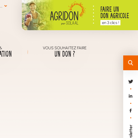
..
FAIRE UN
DON AGRICOLE
en 3 clics !
&
VOUS SOUHAITEZ FAIRE
ATION
UN DON ?
Newsletter