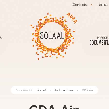
Contacts
Je suis .
 &
PRESSE 
DOCUMENT
Vous êtes ici :
Accueil
Part membres
CDA Ain