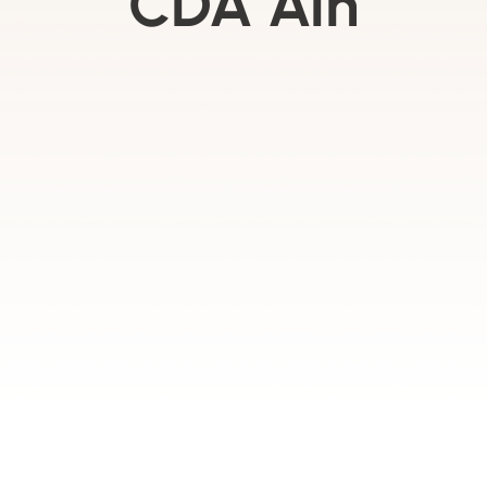
CDA Ain
néral