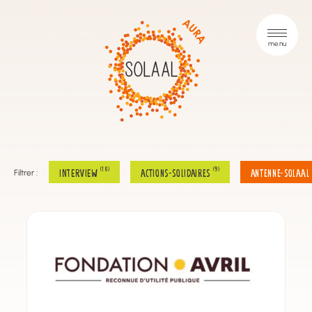
(10)
(9)
INTERVIEW
actions-solidaires
antenne-solaal
Filtrer :